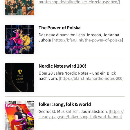
musicshop.de/folker/folker-einzelausgaben/
]
The Power of Polska
Das neue Album von Lena Jonsson, Johanna
Juhola [
https://bfan.link/the-power-of-polska
]
Nordic Notes wird 200!
Über 20 Jahre Nordic Notes – und ein Blick
nach vorn
.
[
https://bfan.link/nordic-notes-200
]
folker: song, folk & world
Gedruckt. Musikalisch. Journalistisch.
[
https://
steady.page/de/folker-song-folk-world/about
]