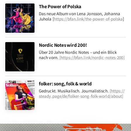
The Power of Polska
Das neue Album von Lena Jonsson, Johanna
Juhola [
https://bfan.link/the-power-of-polska
]
Nordic Notes wird 200!
Über 20 Jahre Nordic Notes – und ein Blick
nach vorn
.
[
https://bfan.link/nordic-notes-200
]
folker: song, folk & world
Gedruckt. Musikalisch. Journalistisch.
[
https://
steady.page/de/folker-song-folk-world/about
]