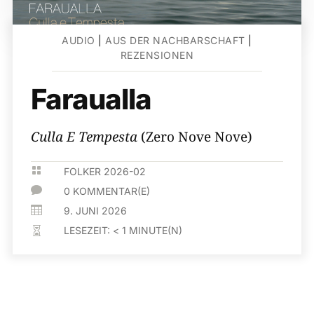
AUDIO
|
AUS DER NACHBARSCHAFT
|
REZENSIONEN
Faraualla
Culla E Tempesta
(Zero Nove Nove)

FOLKER 2026-02

0 KOMMENTAR(E)

9. JUNI 2026
LESEZEIT:
< 1
MINUTE(N)
