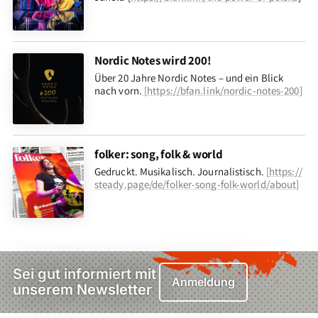
Nordic Notes wird 200!
Über 20 Jahre Nordic Notes – und ein Blick
nach vorn
.
[
https://bfan.link/nordic-notes-200
]
folker: song, folk & world
Gedruckt. Musikalisch. Journalistisch.
[
https://
steady.page/de/folker-song-folk-world/about
]
Sei gut informiert mit
Anmeldung
unserem Newsletter