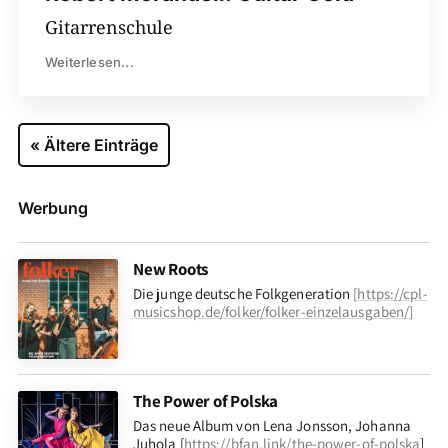
Gitarrenschule
Weiterlesen...
« Ältere Einträge
Werbung
New Roots
Die junge deutsche Folkgeneration
[
https://cpl-
musicshop.de/folker/folker-einzelausgaben/
]
The Power of Polska
Das neue Album von Lena Jonsson, Johanna
Juhola [
https://bfan.link/the-power-of-polska
]