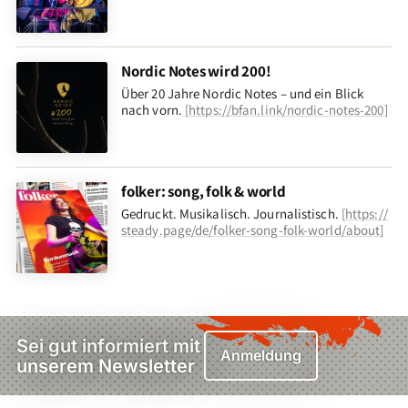
Nordic Notes wird 200!
Über 20 Jahre Nordic Notes – und ein Blick
nach vorn
.
[
https://bfan.link/nordic-notes-200
]
folker: song, folk & world
Gedruckt. Musikalisch. Journalistisch.
[
https://
steady.page/de/folker-song-folk-world/about
]
Sei gut informiert mit
Anmeldung
unserem Newsletter