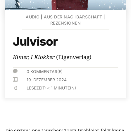
AUDIO
|
AUS DER NACHBARSCHAFT
|
REZENSIONEN
Julvisor
Kimer, I Klokker
(Eigenverlag)

0 KOMMENTAR(E)

19. DEZEMBER 2024
LESEZEIT:
< 1
MINUTE(N)

Die ersten Töne täuschen: Trotz Drehleier folgt keine