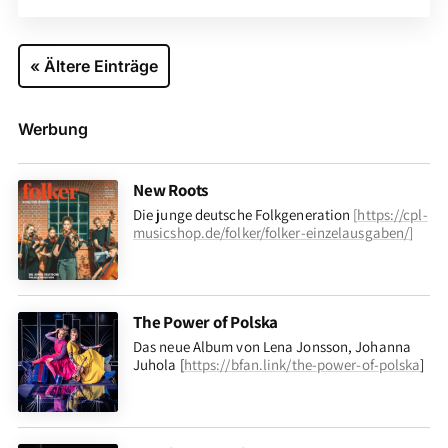
« Ältere Einträge
Werbung
New Roots
Die junge deutsche Folkgeneration
[
https://cpl-
musicshop.de/folker/folker-einzelausgaben/
]
The Power of Polska
Das neue Album von Lena Jonsson, Johanna
Juhola [
https://bfan.link/the-power-of-polska
]