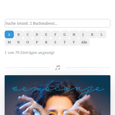
A
B
C
D
E
F
G
H
J
K
L
M
N
O
P
R
S
T
V
Alle
1 von 79 Einträgen angezeigt
