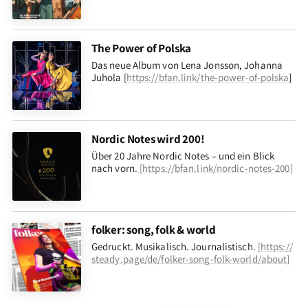
The Power of Polska
Das neue Album von Lena Jonsson, Johanna
Juhola [
https://bfan.link/the-power-of-polska
]
Nordic Notes wird 200!
Über 20 Jahre Nordic Notes – und ein Blick
nach vorn
.
[
https://bfan.link/nordic-notes-200
]
folker: song, folk & world
Gedruckt. Musikalisch. Journalistisch.
[
https://
steady.page/de/folker-song-folk-world/about
]