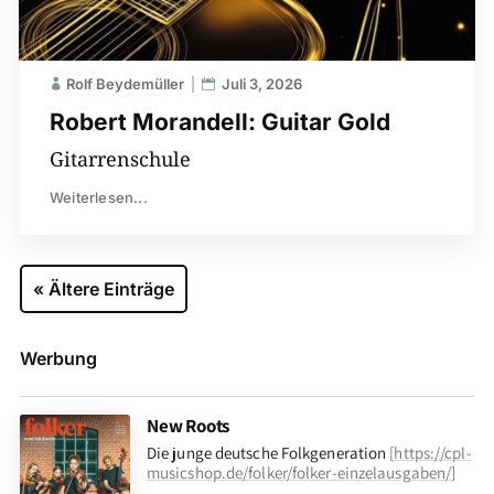
Rolf Beydemüller
Juli 3, 2026
Robert Morandell: Guitar Gold
Gitarrenschule
Weiterlesen...
« Ältere Einträge
Werbung
New Roots
Die junge deutsche Folkgeneration
[
https://cpl-
musicshop.de/folker/folker-einzelausgaben/
]