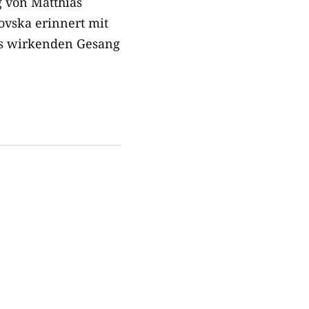
g von Matthias
dovska erinnert mit
os wirkenden Gesang