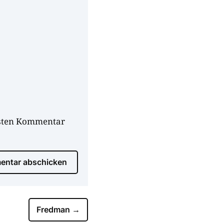
hsten Kommentar
ntar abschicken
Fredman
→