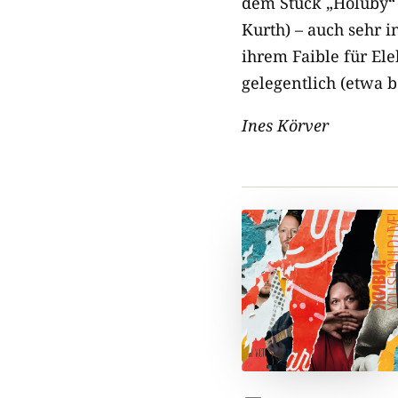
dem Stück „Holuby“ 
Kurth) – auch sehr in
ihrem Faible für E
gelegentlich (etwa b
Ines Körver