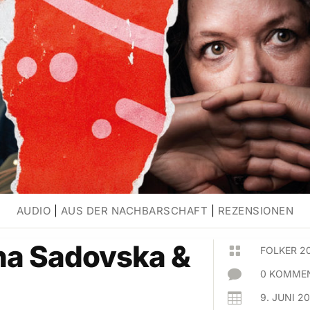
AUDIO
|
AUS DER NACHBARSCHAFT
|
REZENSIONEN
na Sadovska &

FOLKER 2

0 KOMMEN

9. JUNI 2