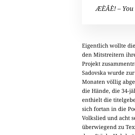
ÆÈÂÈ! – You 
Eigentlich wollte d
den Mitstreitern ih
Projekt zusammentra
Sadovska wurde zur 
Monaten völlig abgek
die Hände, die 34-j
enthielt die titelge
sich fortan in die P
Volkslied und acht 
überwiegend zu Texte