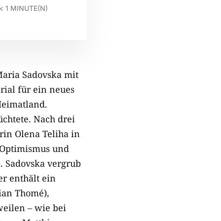
< 1
MINUTE(N)
Maria Sadovska mit
ial für ein neues
Heimatland.
chtete. Nach drei
rin Olena Teliha in
u Optimismus und
). Sadovska vergrub
er enthält ein
tian Thomé),
weilen – wie bei