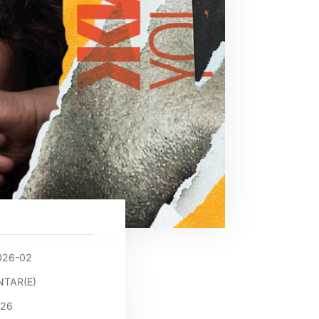
026-02
TAR(E)
026