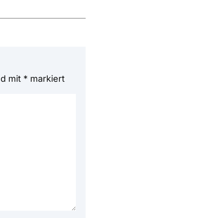
nd mit
*
markiert