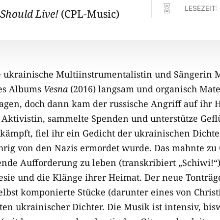

LESEZEIT:
Should Live!
(CPL-Music)
ie ukrainische Multiinstrumentalistin und Sängerin 
res Albums
Vesna
(2016) langsam und organisch Mater
gen, doch dann kam der russische Angriff auf ihr 
Aktivistin, sammelte Spenden und unterstütze Geflü
ämpft, fiel ihr ein Gedicht der ukrainischen Dichte
ährig von den Nazis ermordet wurde. Das mahnte z
bende Aufforderung zu leben (transkribiert „Schiwi!“
oesie und die Klänge ihrer Heimat. Der neue Tonträg
selbst komponierte Stücke (darunter eines von Chris
n ukrainischer Dichter. Die Musik ist intensiv, bis