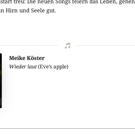
start treu: Die neuen Songs feiern das Leben, gehen
n Hirn und Seele gut.

Meike Köster
Wieder laut
(Eve’s apple)