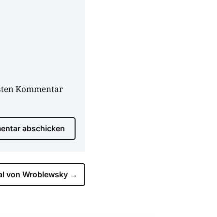
hsten Kommentar
ntar abschicken
cal von Wroblewsky
→