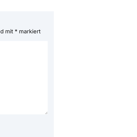
nd mit
*
markiert