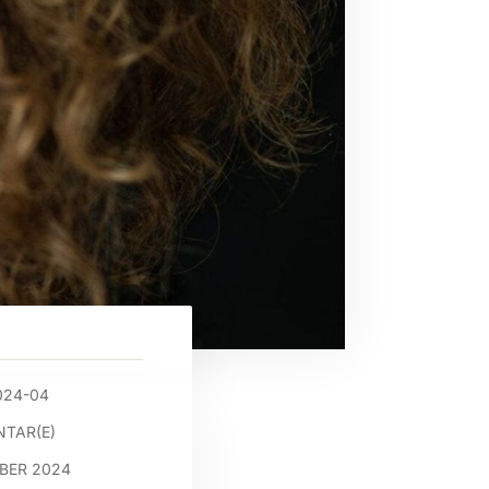
024-04
TAR(E)
MBER 2024