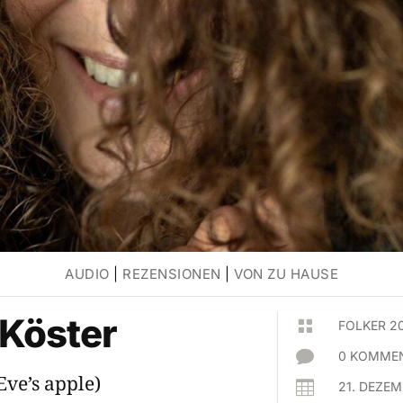
AUDIO
|
REZENSIONEN
|
VON ZU HAUSE
Köster

FOLKER 2

0 KOMMEN
Eve’s apple)

21. DEZE