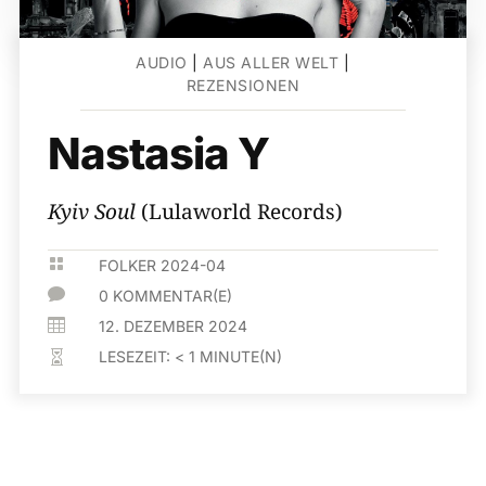
AUDIO
|
AUS ALLER WELT
|
REZENSIONEN
Nastasia Y
Kyiv Soul
(Lulaworld Records)

FOLKER 2024-04

0 KOMMENTAR(E)

12. DEZEMBER 2024
LESEZEIT:
< 1
MINUTE(N)
