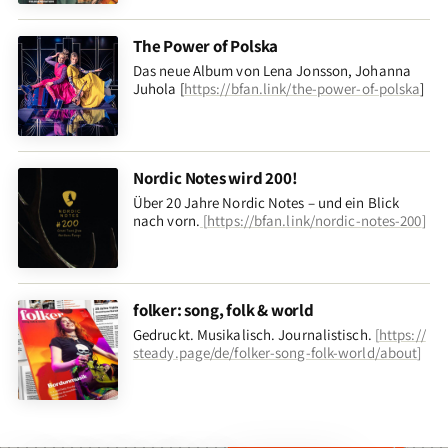
The Power of Polska
Das neue Album von Lena Jonsson, Johanna
Juhola [
https://bfan.link/the-power-of-polska
]
Nordic Notes wird 200!
Über 20 Jahre Nordic Notes – und ein Blick
nach vorn
.
[
https://bfan.link/nordic-notes-200
]
folker: song, folk & world
Gedruckt. Musikalisch. Journalistisch.
[
https://
steady.page/de/folker-song-folk-world/about
]