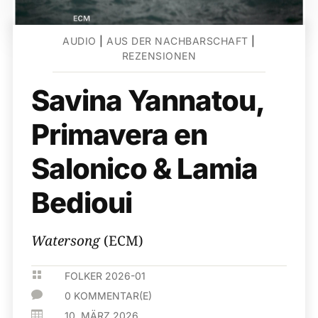
AUDIO
|
AUS DER NACHBARSCHAFT
|
REZENSIONEN
Savina Yannatou,
Primavera en
Salonico & Lamia
Bedioui
Watersong
(ECM)

FOLKER 2026-01

0 KOMMENTAR(E)

10. MÄRZ 2026