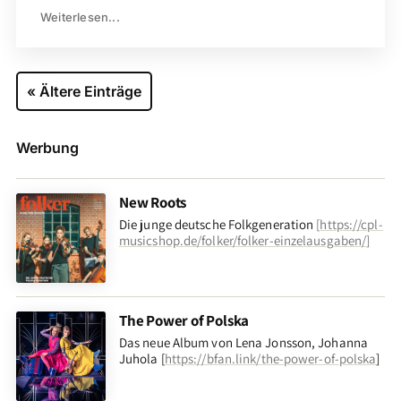
Weiterlesen...
« Ältere Einträge
Werbung
New Roots
Die junge deutsche Folkgeneration
[
https://cpl-
musicshop.de/folker/folker-einzelausgaben/
]
The Power of Polska
Das neue Album von Lena Jonsson, Johanna
Juhola [
https://bfan.link/the-power-of-polska
]