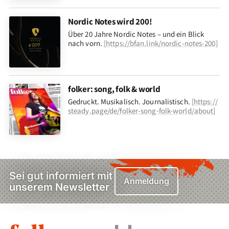
Nordic Notes wird 200!
Über 20 Jahre Nordic Notes – und ein Blick
nach vorn
.
[
https://bfan.link/nordic-notes-200
]
folker: song, folk & world
Gedruckt. Musikalisch. Journalistisch.
[
https://
steady.page/de/folker-song-folk-world/about
]
Sei gut informiert mit
Anmeldung
unserem Newsletter