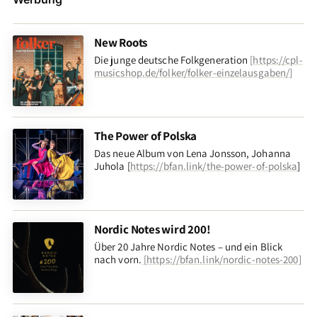
New Roots
Die junge deutsche Folkgeneration
[
https://cpl-
musicshop.de/folker/folker-einzelausgaben/
]
The Power of Polska
Das neue Album von Lena Jonsson, Johanna
Juhola [
https://bfan.link/the-power-of-polska
]
Nordic Notes wird 200!
Über 20 Jahre Nordic Notes – und ein Blick
nach vorn
.
[
https://bfan.link/nordic-notes-200
]