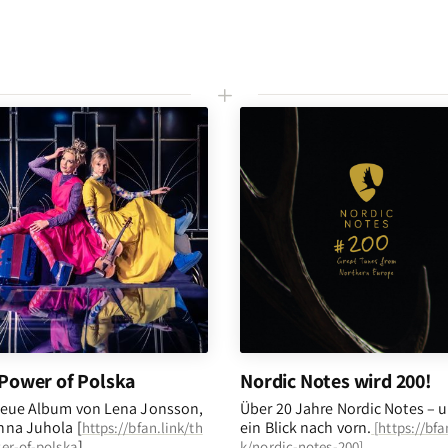
L
Power of Polska
Nordic Notes wird 200!
eue Album von Lena Jonsson,
Über 20 Jahre Nordic Notes – 
na Juhola [
ein Blick nach vorn
.
https://bfan.link/th
[
https://bfa
]
er-of-polska
k/nordic-notes-200
]