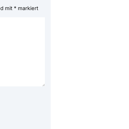
nd mit
*
markiert