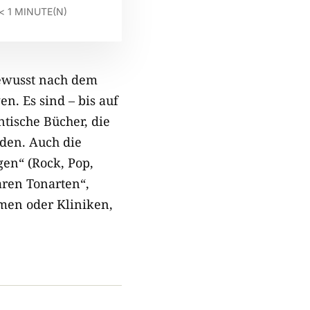
< 1
MINUTE(N)
bewusst nach dem
n. Es sind – bis auf
tische Bücher, die
den. Auch die
gen“ (Rock, Pop,
aren Tonarten“,
imen oder Kliniken,