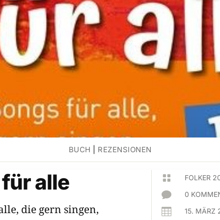
BUCH
|
REZENSIONEN
für alle

FOLKER 2

0 KOMMEN
alle, die gern singen,

15. MÄRZ 