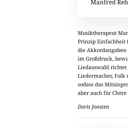
Manfred Re
Musiktherapeut Man
Prinzip Einfachheit
die Akkordangaben o
im Großdruck, bewus
Liedauswahl richtet
Liedermacher, Folk 
sodass das Mitsingen
aber auch für Chöre
Doris Joosten