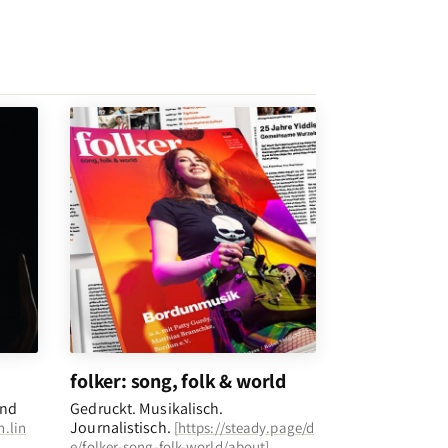
folker: song, folk & world
und
Gedruckt. Musikalisch.
Journalistisch.
n.lin
[
https://steady.page/d
e/folker-song-folk-world/about
]