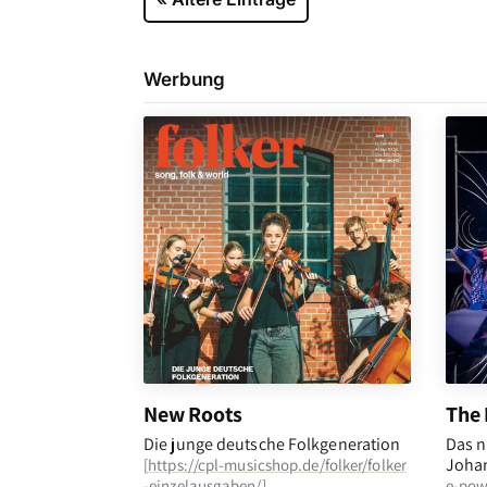
Werbung
New Roots
The 
Die junge deutsche Folkgeneration
Das n
Johan
[
https://cpl-musicshop.de/folker/folker
-einzelausgaben/
]
e-pow