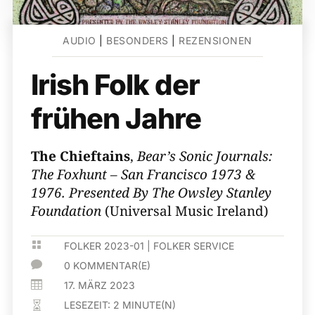
AUDIO
|
BESONDERS
|
REZENSIONEN
Irish Folk der
frühen Jahre
The Chieftains
,
Bear’s Sonic Journals:
The Foxhunt – San Francisco 1973 &
1976. Presented By The Owsley Stanley
Foundation
(Universal Music Ireland)

FOLKER 2023-01
|
FOLKER SERVICE

0 KOMMENTAR(E)

17. MÄRZ 2023
LESEZEIT:
2
MINUTE(N)
