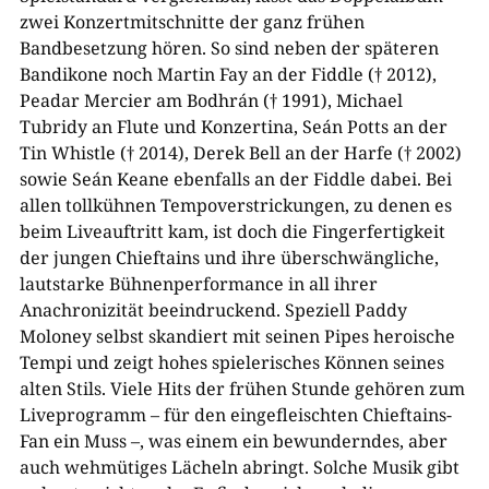
zwei Konzertmitschnitte der ganz frühen
Bandbesetzung hören. So sind neben der späteren
Bandikone noch Martin Fay an der Fiddle († 2012),
Peadar Mercier am Bodhrán († 1991), Michael
Tubridy an Flute und Konzertina, Seán Potts an der
Tin Whistle († 2014), Derek Bell an der Harfe († 2002)
sowie Seán Keane ebenfalls an der Fiddle dabei. Bei
allen tollkühnen Tempoverstrickungen, zu denen es
beim Liveauftritt kam, ist doch die Fingerfertigkeit
der jungen Chieftains und ihre überschwängliche,
lautstarke Bühnenperformance in all ihrer
Anachronizität beeindruckend. Speziell Paddy
Moloney selbst skandiert mit seinen Pipes heroische
Tempi und zeigt hohes spielerisches Können seines
alten Stils. Viele Hits der frühen Stunde gehören zum
Liveprogramm – für den eingefleischten Chieftains-
Fan ein Muss –, was einem ein bewunderndes, aber
auch wehmütiges Lächeln abringt. Solche Musik gibt