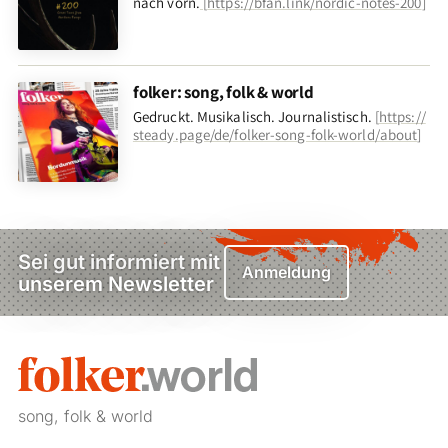
nach vorn
.
[
https://bfan.link/nordic-notes-200
]
folker: song, folk & world
Gedruckt. Musikalisch. Journalistisch.
[
https://
steady.page/de/folker-song-folk-world/about
]
Sei gut informiert mit
Anmeldung
unserem Newsletter
song, folk & world