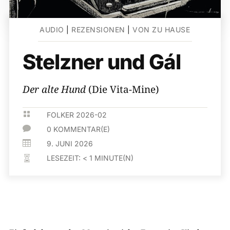
AUDIO
|
REZENSIONEN
|
VON ZU HAUSE
Stelzner und Gál
Der alte Hund
(Die Vita-Mine)

FOLKER 2026-02

0 KOMMENTAR(E)

9. JUNI 2026
LESEZEIT:
< 1
MINUTE(N)
