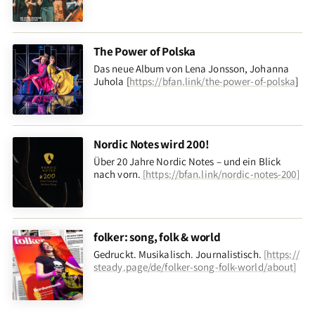
The Power of Polska
Das neue Album von Lena Jonsson, Johanna
Juhola [
https://bfan.link/the-power-of-polska
]
Nordic Notes wird 200!
Über 20 Jahre Nordic Notes – und ein Blick
nach vorn
.
[
https://bfan.link/nordic-notes-200
]
folker: song, folk & world
Gedruckt. Musikalisch. Journalistisch.
[
https://
steady.page/de/folker-song-folk-world/about
]