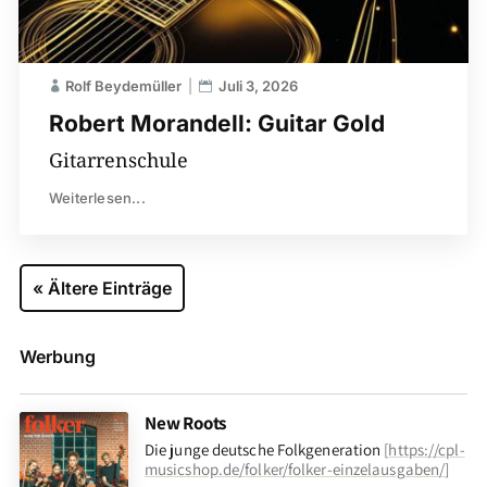
Rolf Beydemüller
Juli 3, 2026
Robert Morandell: Guitar Gold
Gitarrenschule
Weiterlesen...
« Ältere Einträge
Werbung
New Roots
Die junge deutsche Folkgeneration
[
https://cpl-
musicshop.de/folker/folker-einzelausgaben/
]