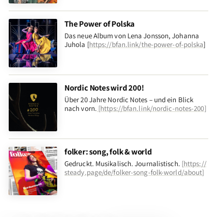
The Power of Polska
Das neue Album von Lena Jonsson, Johanna
Juhola [
https://bfan.link/the-power-of-polska
]
Nordic Notes wird 200!
Über 20 Jahre Nordic Notes – und ein Blick
nach vorn
.
[
https://bfan.link/nordic-notes-200
]
folker: song, folk & world
Gedruckt. Musikalisch. Journalistisch.
[
https://
steady.page/de/folker-song-folk-world/about
]