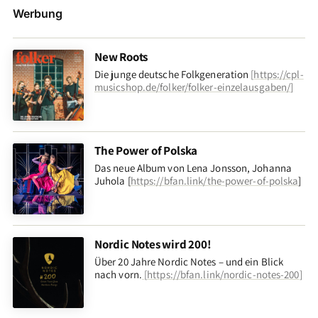
Werbung
New Roots
Die junge deutsche Folkgeneration
[
https://cpl-
musicshop.de/folker/folker-einzelausgaben/
]
The Power of Polska
Das neue Album von Lena Jonsson, Johanna
Juhola [
https://bfan.link/the-power-of-polska
]
Nordic Notes wird 200!
Über 20 Jahre Nordic Notes – und ein Blick
nach vorn
.
[
https://bfan.link/nordic-notes-200
]