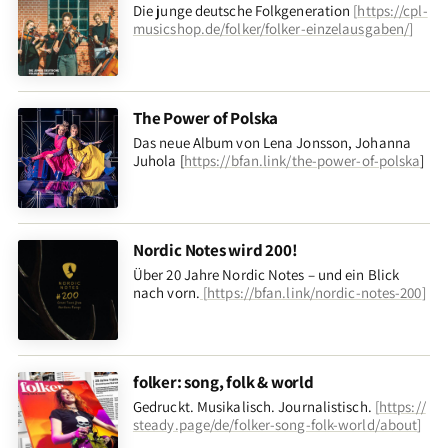
Die junge deutsche Folkgeneration
[
https://cpl-
musicshop.de/folker/folker-einzelausgaben/
]
The Power of Polska
Das neue Album von Lena Jonsson, Johanna
Juhola [
https://bfan.link/the-power-of-polska
]
Nordic Notes wird 200!
Über 20 Jahre Nordic Notes – und ein Blick
nach vorn
.
[
https://bfan.link/nordic-notes-200
]
folker: song, folk & world
Gedruckt. Musikalisch. Journalistisch.
[
https://
steady.page/de/folker-song-folk-world/about
]