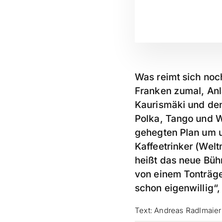
Was reimt sich noc
Franken zumal, Anl
Kaurismäki und de
Polka, Tango und Wa
gehegten Plan um u
Kaffeetrinker (Wel
heißt das neue Bü
von einem Tonträger
schon eigenwillig“
Text: Andreas Radlmaier