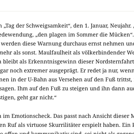
„Tag der Schweigsamkeit“, den 1. Januar, Neujahr. 
e Redewendung, „den plagen im Sommer die Mücken“
 werden diese Warnung durchaus ernst nehmen un
ehr als sonst. Maulfaulheit als völkerbindender 
bleibt als Erkenntnisgewinn dieser Nordsternfahrt
gar noch extremer ausgeprägt. Er redet ja nur, wen
 in der U-Bahn aus Versehen auf den Fuß trittst, is
 sagen. Ihm auf den Fuß zu steigen und ihn dann au
igen, geht gar nicht.“
im Emotionscheck. Das passt nach Ansicht dieser M
n Ruf als virtuose Skurrilitäter erspielt haben. Ei
so offen und kommunikativ sind, sei nicht als gegens