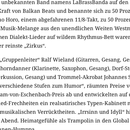
nz unbekannten Band namens LaBrassBanda auf den 
raft von Balkan Beats und benannte sich zu 50 Pro
o Horo, einem abgefahrenen 11/8-Takt, zu 50 Proz
e Musik-Melange aus den unendlichen Weiten Westm
chen Dialekt-Lieder auf wildem Rhythmus-Bett waren
 reinste „Zirkus“.
Gruppenleiter“ Ralf Wieland (Gitarren, Gesang, Ge
horndanner (Klarinette, Saxophon, Gesang), Dorf-S
erkussion, Gesang) und Trommel-Akrobat Johannes 
„verschiedene Stufen zum Humor“, räumten Preise 
am-von-Eschenbach-Preis ab und entwickelten auf 
ed-Frechheiten ein realsatirisches Typen-Kabinett 
musikalischen Verrücktheiten. „Irrsinn und Idyll“ h
 Abend. Heimatgefühle als Trampolin in den Global
innen-Humppa.