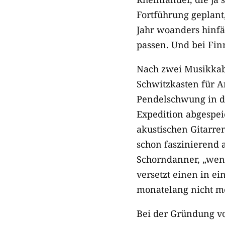
Fortführung geplant,
Jahr woanders hinfä
passen. Und bei Finn
Nach zwei Musikkaba
Schwitzkasten für An
Pendelschwung in di
Expedition abgespei
akustischen Gitarren
schon faszinierend 
Schorndanner, „wenn
versetzt einen in e
monatelang nicht m
Bei der Gründung vo