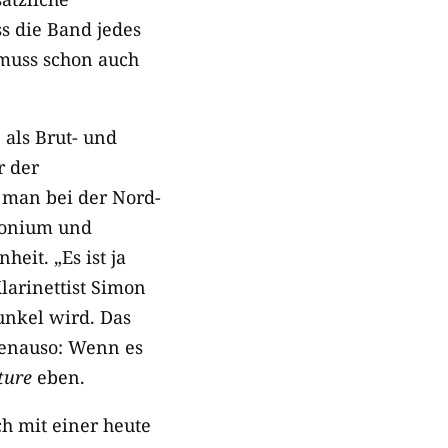
ss die Band jedes
 muss schon auch
als Brut- und
r der
 man bei der Nord-
rmonium und
eit. „Es ist ja
larinettist Simon
unkel wird. Das
 genauso: Wenn es
ture
eben.
h mit einer heute