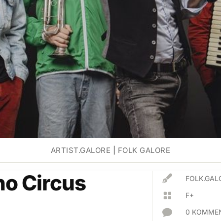
ARTIST.GALORE
|
FOLK GALORE
o Circus

FOLK.GAL

F+

0 KOMMEN