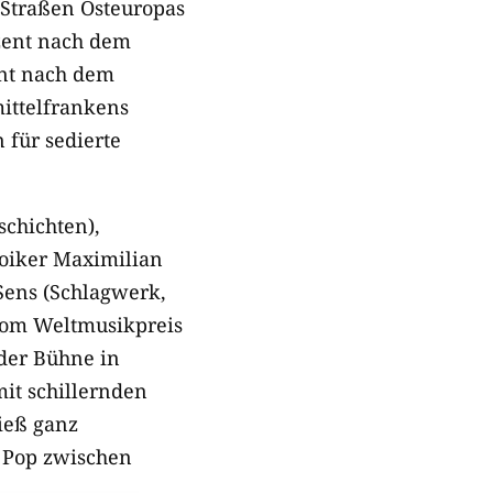
Straßen Osteuropas
zent nach dem
ent nach dem
ittelfrankens
 für sedierte
schichten),
toiker Maximilian
Sens (Schlagwerk,
vom Weltmusikpreis
der Bühne in
mit schillernden
ieß ganz
 Pop zwischen