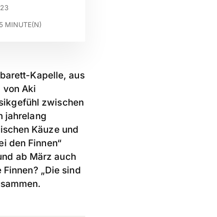
023
5
MINUTE(N)
abarett-Kapelle, aus
 von Aki
sikgefühl zwischen
n jahrelang
mischen Käuze und
ei den Finnen“
und ab März auch
e Finnen? „Die sind
zusammen.