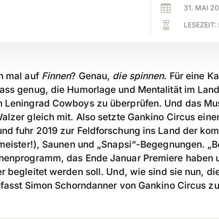

31. MAI 2

LESEZEIT:
h mal auf
Finnen
? Genau,
die spinnen
. Für eine K
ass genug, die Humorlage und Mentalität im Land
n Leningrad Cowboys zu überprüfen. Und das Mu
lzer gleich mit. Also setzte Gankino Circus eine
nd fuhr 2019 zur Feldforschung ins Land der ko
tmeister!), Saunen und „Snapsi“-Begegnungen. „B
hnenprogramm, das Ende Januar Premiere haben 
 begleitet werden soll. Und, wie sind sie nun, di
, fasst Simon Schorndanner von Gankino Circus 