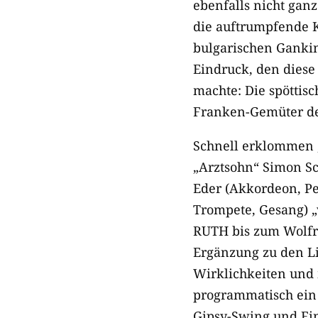
ebenfalls nicht ga
die auftrumpfende K
bulgarischen Gankin
Eindruck, den dies
machte: Die spöttis
Franken-Gemüter der
Schnell erklommen „
„Arztsohn“ Simon Sc
Eder (Akkordeon, P
Trompete, Gesang) 
RUTH bis zum Wolfr
Ergänzung zu den Li
Wirklichkeiten und 
programmatisch ein
Gipsy-Swing und F