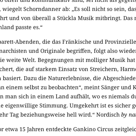
 wiegelt Schorndanner ab: „Es soll nicht so sein, da
hrt und von überall a Stückla Musik mitbringt. Das
land passte es.“
rett-Abenden, die das Fränkische und Provinzielle 
archisten und Originale begriffen, folgt also wiede
e weite Welt. Begegnungen mit molliger Musik hat
chert, die auf starkem Einsatz von Streichern, Ha
 basiert. Dazu die Naturerlebnisse, die Abgeschiedenh
an einem selbst zu beobachten“, meint Sänger und K
 man sich in einem Land aufhält, wo es niemals d
ine eigenwillige Stimmung. Umgekehrt ist es sicher
ehr Tag beziehungsweise hell wird.“ Nordisch
by na
r etwa 15 Jahren entdeckte Gankino Circus zeitgleic