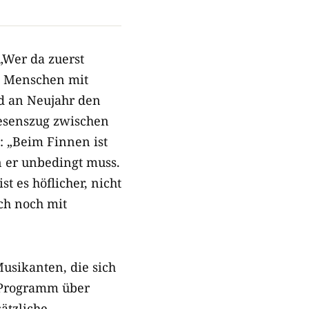
„Wer da zuerst
. Menschen mit
d an Neujahr den
Wesenszug zwischen
: „Beim Finnen ist
n er unbedingt muss.
t es höflicher, nicht
ch noch mit
usikanten, die sich
n Programm über
ätzliche