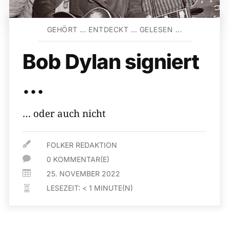
GEHÖRT … ENTDECKT … GELESEN ...
Bob Dylan signiert
…
… oder auch nicht

FOLKER REDAKTION

0 KOMMENTAR(E)

25. NOVEMBER 2022
LESEZEIT:
< 1
MINUTE(N)
