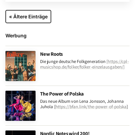
« Ältere Einträge
Werbung
New Roots
Die junge deutsche Folkgeneration
[
https://cpl-
musicshop.de/folker/folker-einzelausgaben/
]
The Power of Polska
Das neue Album von Lena Jonsson, Johanna
Juhola [
https://bfan.link/the-power-of-polska
]
Nordic Notes wird 200!