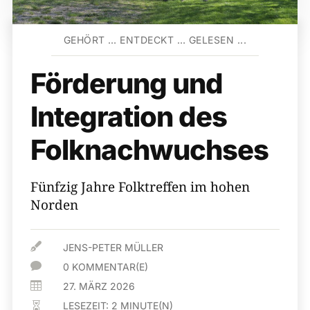
GEHÖRT … ENTDECKT … GELESEN ...
Förderung und
Integration des
Folknachwuchses
Fünfzig Jahre Folktreffen im hohen
Norden

JENS-PETER MÜLLER

0 KOMMENTAR(E)

27. MÄRZ 2026
LESEZEIT:
2
MINUTE(N)
