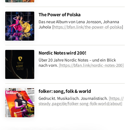
The Power of Polska
Das neue Album von Lena Jonsson, Johanna
Juhola [
https://bfan.link/the-power-of-polska
]
Nordic Notes wird 200!
Über 20 Jahre Nordic Notes – und ein Blick
nach vorn
.
[
https://bfan.link/nordic-notes-200
]
folker: song, folk & world
Gedruckt. Musikalisch. Journalistisch.
[
https://
steady.page/de/folker-song-folk-world/about
]