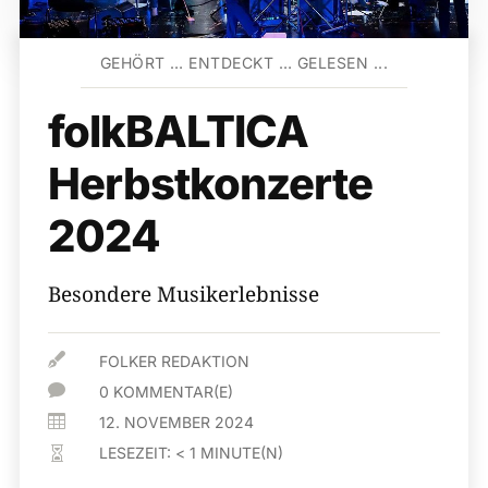
GEHÖRT … ENTDECKT … GELESEN ...
folkBALTICA
Herbstkonzerte
2024
Besondere Musikerlebnisse

FOLKER REDAKTION

0 KOMMENTAR(E)

12. NOVEMBER 2024
LESEZEIT:
< 1
MINUTE(N)
