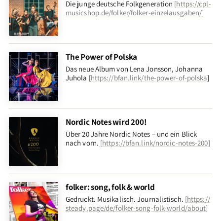
Die junge deutsche Folkgeneration
[
https://cpl-
musicshop.de/folker/folker-einzelausgaben/
]
The Power of Polska
Das neue Album von Lena Jonsson, Johanna
Juhola [
https://bfan.link/the-power-of-polska
]
Nordic Notes wird 200!
Über 20 Jahre Nordic Notes – und ein Blick
nach vorn
.
[
https://bfan.link/nordic-notes-200
]
folker: song, folk & world
Gedruckt. Musikalisch. Journalistisch.
[
https://
steady.page/de/folker-song-folk-world/about
]