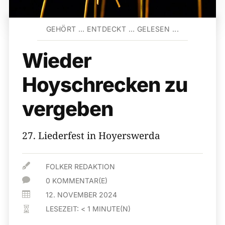
GEHÖRT … ENTDECKT … GELESEN ...
Wieder
Hoyschrecken zu
vergeben
27. Liederfest in Hoyerswerda

FOLKER REDAKTION

0 KOMMENTAR(E)

12. NOVEMBER 2024
LESEZEIT:
< 1
MINUTE(N)
