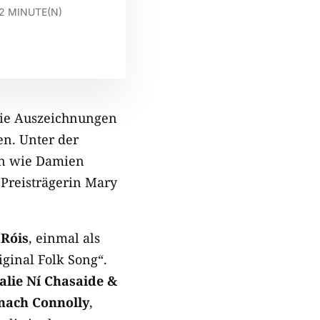
2
MINUTE(N)
ie Auszeichnungen
en. Unter der
rn wie Damien
Preisträgerin Mary
n
Róis
, einmal als
ginal Folk Song“.
alie Ní Chasaide &
nach Connolly
,