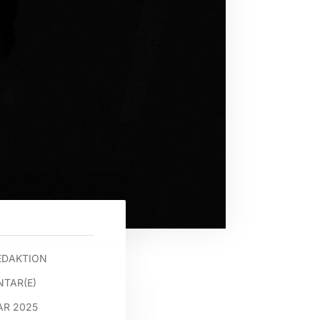
EDAKTION
TAR(E)
AR 2025