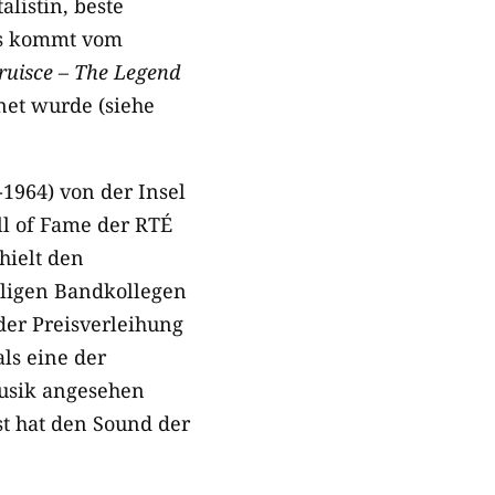
alistin, beste
es kommt vom
ruisce – The Legend
net wurde (siehe
1964) von der Insel
ll of Fame der RTÉ
hielt den
ligen Bandkollegen
der Preisverleihung
ls eine der
Musik angesehen
st hat den Sound der