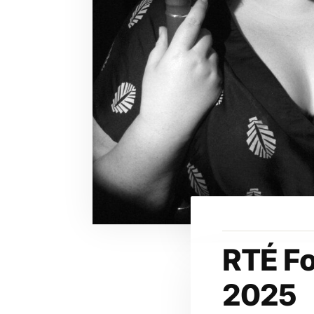
RTÉ F
2025