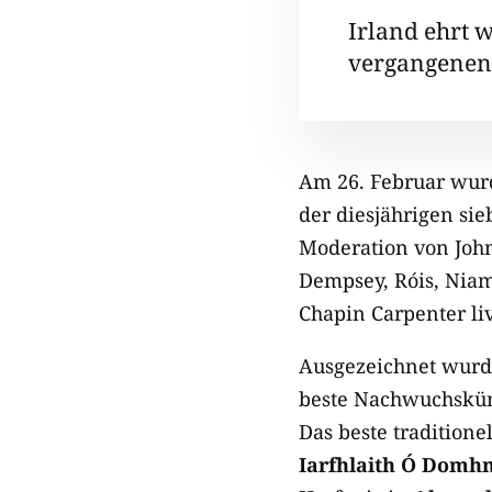
Irland ehrt w
vergangenen
Am 26. Februar wu
der diesjährigen si
Moderation von Joh
Dempsey, Róis, Niam
Chapin Carpenter li
Ausgezeichnet wurde
beste Nachwuchsküns
Das beste tradition
Iarfhlaith Ó Domhn