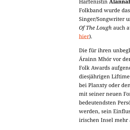
Harfenistin
Alanna
Folkband wurde das
Singer/Songwriter 
Of The Lough
auch au
hier
).
Die für ihren unbeg
Árainn Mhór vor der
Folk Awards aufgen
diesjährigen Lifti
bei Planxty oder de
mit seiner neuen Fo
bedeutendsten Persö
werden, sein Einflu
irischen Insel mehr 