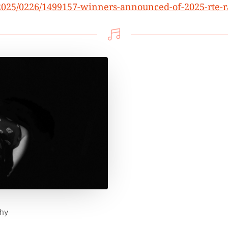
2025/0226/1499157-winners-announced-of-2025-rte-r

phy