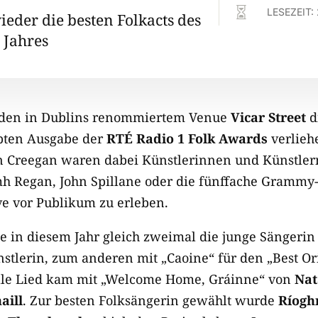

LESEZEIT:
ieder die besten Folkacts des
 Jahres
rden in Dublins renommiertem Venue
Vicar Street
d
ebten Ausgabe der
RTÉ Radio 1 Folk Awards
verlieh
n Creegan waren dabei Künstlerinnen und Künstle
h Regan, John Spillane oder die fünffache Grammy-
ve vor Publikum zu erleben.
 in diesem Jahr gleich zweimal die junge Sängeri
tlerin, zum anderen mit „Caoine“ für den „Best Ori
elle Lied kam mit „Welcome Home, Gráinne“ von
Nat
aill
. Zur besten Folksängerin gewählt wurde
Ríogh