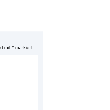
nd mit
*
markiert