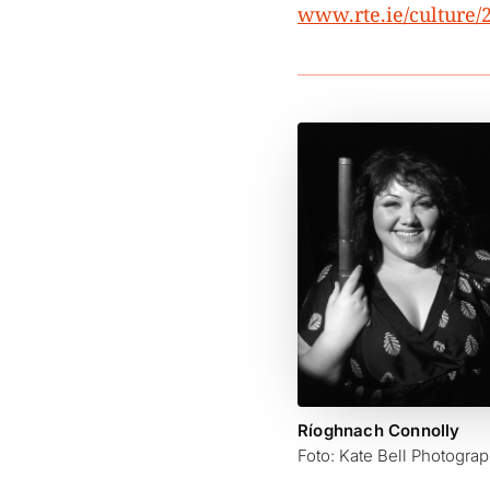
www.rte.ie/culture/
Ríoghnach Connolly
Foto: Kate Bell Photogra