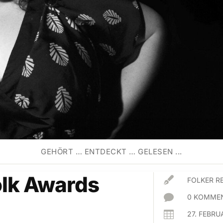
GEHÖRT … ENTDECKT … GELESEN ...
olk Awards

FOLKER R

0 KOMMEN

27. FEBRU