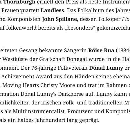
h Thornburgh
erhielt den Preis als beste Instrument
 Frauenquartett
Landless
. Das Folkalbum des Jahr
und Komponisten
John Spillane
, dessen Folkoper
Fío
f folker.world bereits als „besonders“ gekennzeich
leiteten Gesang bekannte Sängerin
Róise Rua
(1884-
 Westküste der Grafschaft Donegal wurde in die Ha
ommen. Der 76-jährige Folkveteran
Dónal Lunny
er
me Achievement Award aus den Händen seines ehema
n Moving Hearts Christy Moore und trat im Rahmen 
rmation Dónal Lunny’s Darkhorse auf. Lunny kann a
nlichkeiten der irischen Folk- und traditionellen 
ss als Multiinstrumentalist, Produzent und Komponi
als ein halbes Jahrhundert lang geprägt.