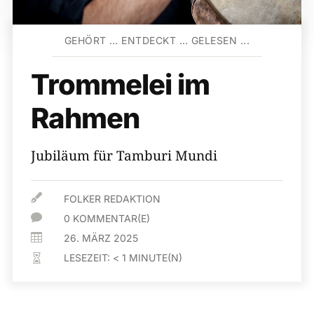
GEHÖRT … ENTDECKT … GELESEN ...
Trommelei im
Rahmen
Jubiläum für Tamburi Mundi

FOLKER REDAKTION

0 KOMMENTAR(E)

26. MÄRZ 2025
LESEZEIT:
< 1
MINUTE(N)
