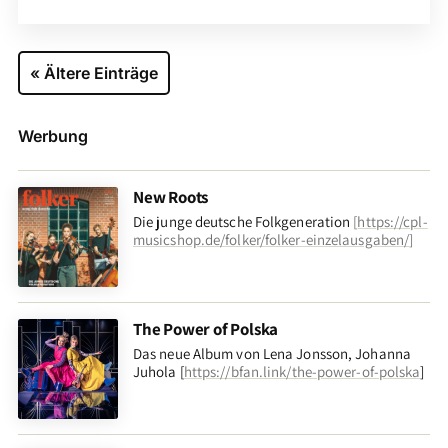
« Ältere Einträge
Werbung
New Roots
Die junge deutsche Folkgeneration
[
https://cpl-
musicshop.de/folker/folker-einzelausgaben/
]
The Power of Polska
Das neue Album von Lena Jonsson, Johanna
Juhola [
https://bfan.link/the-power-of-polska
]