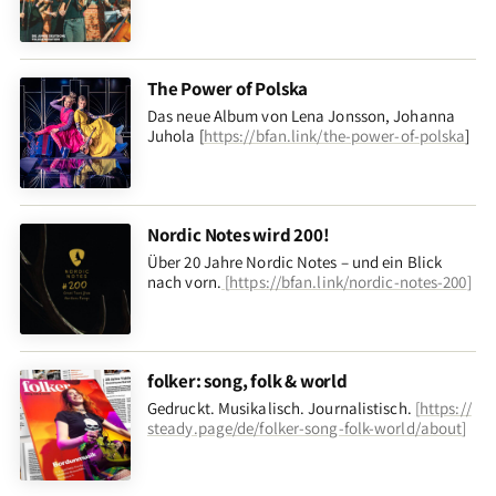
The Power of Polska
Das neue Album von Lena Jonsson, Johanna
Juhola [
https://bfan.link/the-power-of-polska
]
Nordic Notes wird 200!
Über 20 Jahre Nordic Notes – und ein Blick
nach vorn
.
[
https://bfan.link/nordic-notes-200
]
folker: song, folk & world
Gedruckt. Musikalisch. Journalistisch.
[
https://
steady.page/de/folker-song-folk-world/about
]