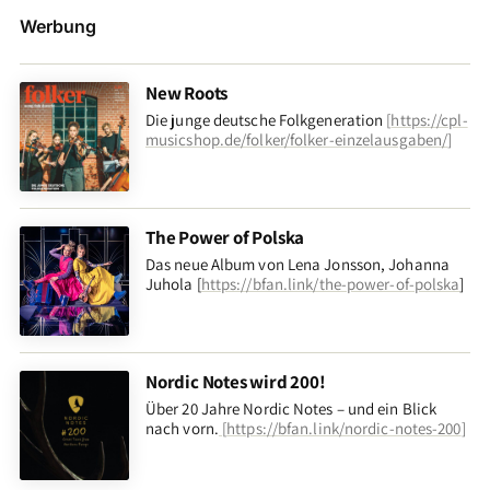
Werbung
New Roots
Die junge deutsche Folkgeneration
[
https://cpl-
musicshop.de/folker/folker-einzelausgaben/
]
The Power of Polska
Das neue Album von Lena Jonsson, Johanna
Juhola [
https://bfan.link/the-power-of-polska
]
Nordic Notes wird 200!
Über 20 Jahre Nordic Notes – und ein Blick
nach vorn
.
[
https://bfan.link/nordic-notes-200
]