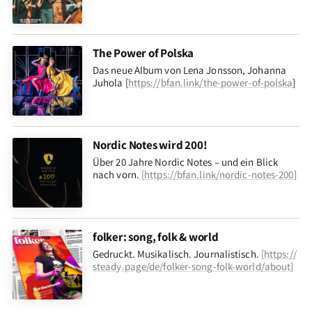
The Power of Polska
Das neue Album von Lena Jonsson, Johanna
Juhola [
https://bfan.link/the-power-of-polska
]
Nordic Notes wird 200!
Über 20 Jahre Nordic Notes – und ein Blick
nach vorn
.
[
https://bfan.link/nordic-notes-200
]
folker: song, folk & world
Gedruckt. Musikalisch. Journalistisch.
[
https://
steady.page/de/folker-song-folk-world/about
]