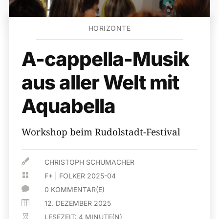
HORIZONTE
A-cappella-Musik
aus aller Welt mit
Aquabella
Workshop beim Rudolstadt-Festival

CHRISTOPH SCHUMACHER

F+
|
FOLKER 2025-04

0 KOMMENTAR(E)

12. DEZEMBER 2025
LESEZEIT:
4
MINUTE(N)
