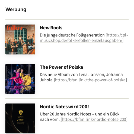
Werbung
New Roots
Die junge deutsche Folkgeneration
[
https://cpl-
musicshop.de/folker/folker-einzelausgaben/
]
The Power of Polska
Das neue Album von Lena Jonsson, Johanna
Juhola [
https://bfan.link/the-power-of-polska
]
Nordic Notes wird 200!
Über 20 Jahre Nordic Notes – und ein Blick
nach vorn
.
[
https://bfan.link/nordic-notes-200
]