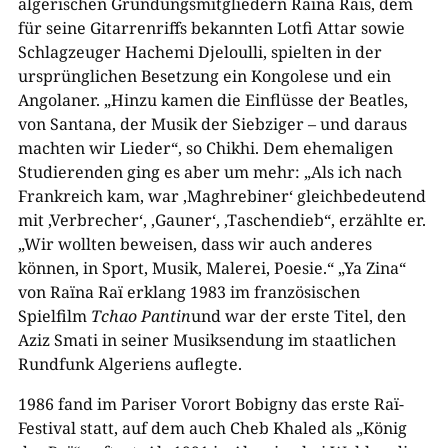
algerischen Gründungsmitgliedern Raïna Raïs, dem
für seine Gitarrenriffs bekannten Lotfi Attar sowie
Schlagzeuger Hachemi Djeloulli, spielten in der
ursprünglichen Besetzung ein Kongolese und ein
Angolaner. „Hinzu kamen die Einflüsse der Beatles,
von Santana, der Musik der Siebziger – und daraus
machten wir Lieder“, so Chikhi. Dem ehemaligen
Studierenden ging es aber um mehr: „Als ich nach
Frankreich kam, war ‚Maghrebiner‘ gleichbedeutend
mit ‚Verbrecher‘, ‚Gauner‘, ‚Taschendieb“, erzählte er.
„Wir wollten beweisen, dass wir auch anderes
können, in Sport, Musik, Malerei, Poesie.“ „Ya Zina“
von Raïna Raï erklang 1983 im französischen
Spielfilm
Tchao Pantin
und war der erste Titel, den
Aziz Smati in seiner Musiksendung im staatlichen
Rundfunk Algeriens auflegte.
1986 fand im Pariser Vorort Bobigny das erste Raï-
Festival statt, auf dem auch Cheb Khaled als „König