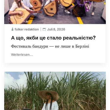
folker redaktion
Juli 8, 2026
А що, якби це стало реальністю?
Фестиваль бандури — не лише в Берліні
Weiterlesen...