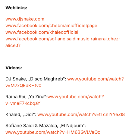
Weblinks:
www.djsnake.com
www.facebook.com/chebmamiofficielpage
www.facebook.com/khaledofficial
www.facebook.com/sofiane.saidimusic
rainarai.chez-
alice.fr
Videos:
DJ Snake, „Disco Maghreb“:
www.youtube.com/watch?
v=M7xQEdKHtv0
Raïna Raï, „Ya Zina“:
www.youtube.com/watch?
v=vmeF7KcbqaY
Khaled, „Didi“:
www.youtube.com/watch?v=tTcnIYYeZI8
Sofiane Saidi & Mazalda, „El Ndjoum“:
www.youtube.com/watch?v=HM6BGVLVeQc