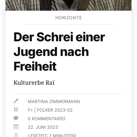
HORIZONTE
Der Schrei einer
Jugend nach
Freiheit
Kulturerbe Raï

MARTINA ZIMMERMANN

F+
|
FOLKER 2023-02

0 KOMMENTAR(E)

22. JUNI 2023
LESEZEIT:
7
MINUTE(N)
