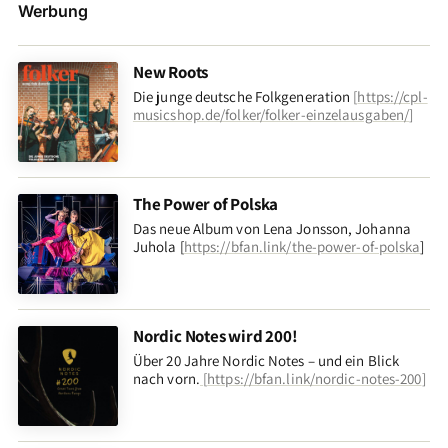
Werbung
New Roots
Die junge deutsche Folkgeneration
[
https://cpl-
musicshop.de/folker/folker-einzelausgaben/
]
The Power of Polska
Das neue Album von Lena Jonsson, Johanna
Juhola [
https://bfan.link/the-power-of-polska
]
Nordic Notes wird 200!
Über 20 Jahre Nordic Notes – und ein Blick
nach vorn
.
[
https://bfan.link/nordic-notes-200
]