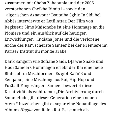
zusammen mit Cheba Zahaounia und der 2006
verstorbenen Cheikha Rimitti – sowie den
„algerischen Aznavour“ Boutaiba Sghir. In Sidi bel
Abbès interviewte er Lotfi Attar. Der Film von
Regisseur Simo Maisonobe ist eine Hommage an die
Pioniere und ein Ausblick auf die heutigen
Entwicklungen. „Indiana Jones und die verlorene
Arche des Raï“, scherzte Sameer bei der Premiere im
Pariser Institut du monde arabe.
Dank Sängern wie Sofiane Saidi, DJs wie Snake und
Hadj Sameers Hommagen erlebt der Raï eine neue
Blüte, oft in Mischformen. Es gibt Raï’n’B und
Zenqaoui, eine Mischung aus Raï, Hip-Hop und
Fußball-Fangesängen. Sameer bewertet diese
Kreativität als wohltuend: „Die Archivierung durch
Sammelnde gibt dieser Generation einen neuen
Atem.“ Inzwischen gibt es sogar eine Neuauflage des
Albums
Hagda
von Raïna Raï. Es ist auch als