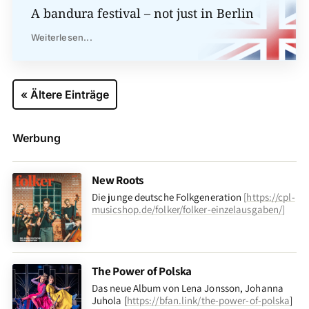
A bandura festival – not just in Berlin
Weiterlesen...
« Ältere Einträge
Werbung
New Roots
Die junge deutsche Folkgeneration
[
https://cpl-
musicshop.de/folker/folker-einzelausgaben/
]
The Power of Polska
Das neue Album von Lena Jonsson, Johanna
Juhola [
https://bfan.link/the-power-of-polska
]