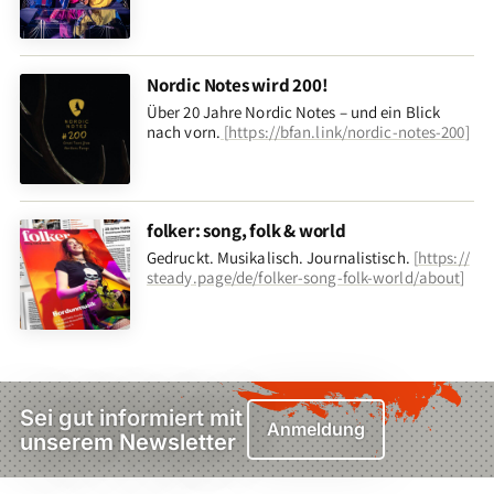
Nordic Notes wird 200!
Über 20 Jahre Nordic Notes – und ein Blick
nach vorn
.
[
https://bfan.link/nordic-notes-200
]
folker: song, folk & world
Gedruckt. Musikalisch. Journalistisch.
[
https://
steady.page/de/folker-song-folk-world/about
]
Sei gut informiert mit
Anmeldung
unserem Newsletter