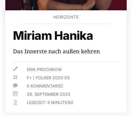
HORIZONTE
Miriam Hanika
Das Innerste nach außen kehren

ERIK PROCHNOW

F+
|
FOLKER 2025-03

0 KOMMENTAR(E)

26. SEPTEMBER 2025
LESEZEIT:
5
MINUTE(N)
