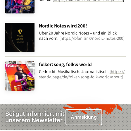
Nordic Notes wird 200!
Über 20 Jahre Nordic Notes – und ein Blick
nach vorn
.
[
https://bfan.link/nordic-notes-200
]
folker: song, folk & world
Gedruckt. Musikalisch. Journalistisch.
[
https://
steady.page/de/folker-song-folk-world/about
]
Sei gut informiert mit
Anmeldung
unserem Newsletter