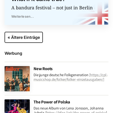
A bandura festival – not just in Berlin
Weiterlesen...
« Ältere Einträge
Werbung
New Roots
Die junge deutsche Folkgeneration
[
https://cpl-
musicshop.de/folker/folker-einzelausgaben/
]
The Power of Polska
Das neue Album von Lena Jonsson, Johanna
Juhola [
https://bfan.link/the-power-of-polska
]