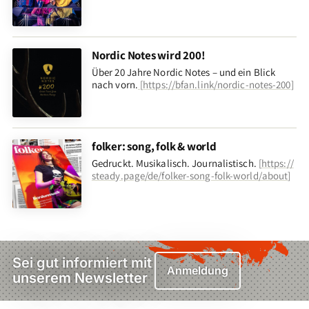
Nordic Notes wird 200!
Über 20 Jahre Nordic Notes – und ein Blick
nach vorn
.
[
https://bfan.link/nordic-notes-200
]
folker: song, folk & world
Gedruckt. Musikalisch. Journalistisch.
[
https://
steady.page/de/folker-song-folk-world/about
]
Sei gut informiert mit
Anmeldung
unserem Newsletter