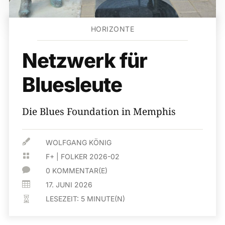
HORIZONTE
Netzwerk für
Bluesleute
Die Blues Foundation in Memphis

WOLFGANG KÖNIG

F+
|
FOLKER 2026-02

0 KOMMENTAR(E)

17. JUNI 2026
LESEZEIT:
5
MINUTE(N)
