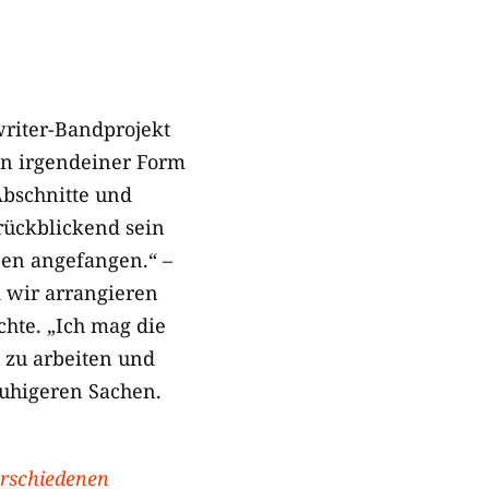
writer-Bandprojekt
in irgendeiner Form
Abschnitte und
rückblickend sein
ben angefangen.“ –
 wir arrangieren
chte. „Ich mag die
 zu arbeiten und
ruhigeren Sachen.
rschiedenen