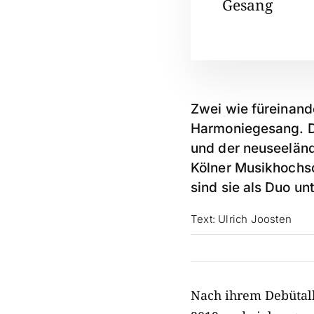
Gesang
Zwei wie füreinan
Harmoniegesang. Di
und der neuseeländ
Kölner Musikhochsc
sind sie als Duo un
Text: Ulrich Joosten
Nach ihrem Debüta