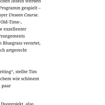
schen Inseln werden
-Programm gespielt –
ayer
Unseen Course
.
 Old-Time-,
e exzellenter
Arrangements
 Bluegrass verortet,
ch artgerecht
ting“, stellte Tim
fachem wie schönem
 paar
 Duoprojekt, also