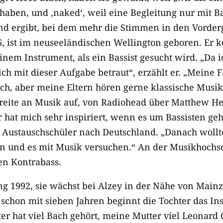
 haben, und ‚naked‘, weil eine Begleitung nur mit 
und ergibt, bei dem mehr die Stimmen in den Vord
6, ist im neuseeländischen Wellington geboren. Er
inem Instrument, als ein Bassist gesucht wird. „Da i
ch mit dieser Aufgabe betraut“, erzählt er. „Meine 
ch, aber meine Eltern hören gerne klassische Musik
eite an Musik auf, von Radiohead über Matthew Her
 hat mich sehr inspiriert, wenn es um Bassisten geh
 Austauschschüler nach Deutschland. „Danach wollt
n und es mit Musik versuchen.“ An der Musikhochsc
hen Kontrabass.
ang 1992, sie wächst bei Alzey in der Nähe von Mainz
 schon mit sieben Jahren beginnt die Tochter das In
ter hat viel Bach gehört, meine Mutter viel Leonard