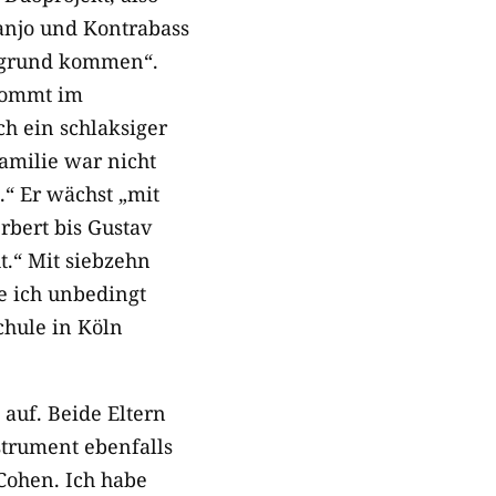
Banjo und Kontrabass
ergrund kommen“.
 kommt im
ch ein schlaksiger
Familie war nicht
.“ Er wächst „mit
bert bis Gustav
t.“ Mit siebzehn
e ich unbedingt
hule in Köln
 auf. Beide Eltern
strument ebenfalls
 Cohen. Ich habe