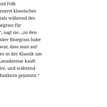
und Folk
zuerst klassisches
tmals während des
egrass für
, sagt sie, „zu den
 aber Bluegrass habe
 war, dass man auf
es in der Klassik um
Kanadareise kauft
ire
, und während
Musikern gejammt.“