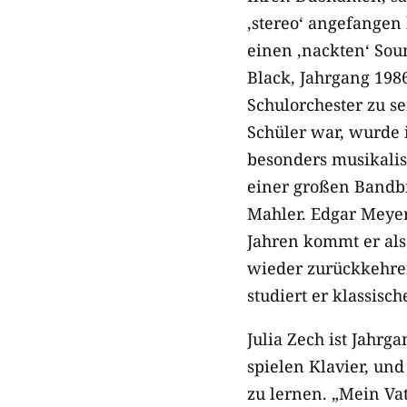
‚stereo‘ angefangen
einen ‚nackten‘ So
Black, Jahrgang 198
Schulorchester zu se
Schüler war, wurde i
besonders musikalis
einer großen Bandbr
Mahler. Edgar Meyer
Jahren kommt er als
wieder zurückkehre
studiert er klassisc
Julia Zech ist Jahrg
spielen Klavier, und
zu lernen. „Mein Va