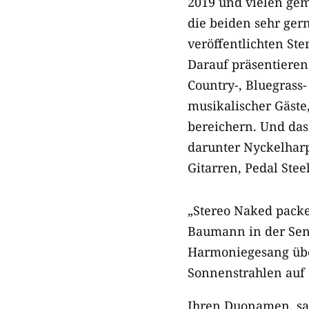
2019 und vielen ge
die beiden sehr ger
veröffentlichten S
Darauf präsentieren
Country-, Bluegrass-
musikalischer Gäste
bereichern. Und das
darunter Nyckelharp
Gitarren, Pedal Stee
„Stereo Naked packe
Baumann in der Se
Harmoniegesang übe
Sonnenstrahlen auf 
Ihren Duonamen, sagt