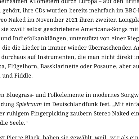
meinsamen Kilometern durch Europa – auf den Briti
n gehört, ihre CDs wurden bereits mehrfach im BBC
tereo Naked im November 2021 ihren zweiten Longpl
 sie zwölf selbst geschriebene Americana-Songs mit
 und Indiefolkanklängen, unterstützt von einer Rieg
, die die Lieder in immer wieder überraschenden 
 durchaus auf Instrumenten, die man nicht direkt im
a, Flügelhorn, Bassklarinette oder Posaune, aber au
l und Fiddle.
n Bluegrass- und Folkelemente in modernes Songwri
ndung
Spielraum
im Deutschlandfunk fest. „Mit ein
r ruhigem Fingerpicking zaubern Stereo Naked ein
die Seele.“
 Pierce Black, haben sie gewählt, weil „wir als ein