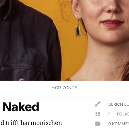
HORIZONTE
o Naked

ULRICH J

F+
|
FOLKE
d trifft harmonischen

0 KOMMEN