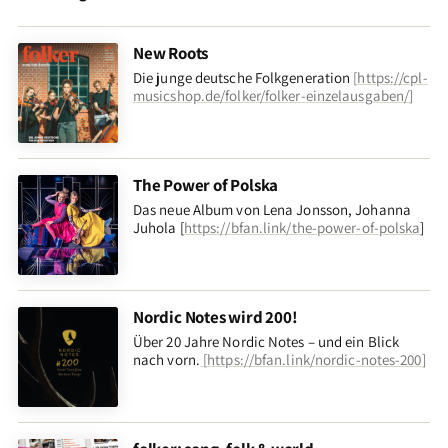
New Roots
Die junge deutsche Folkgeneration
[
https://cpl-
musicshop.de/folker/folker-einzelausgaben/
]
The Power of Polska
Das neue Album von Lena Jonsson, Johanna
Juhola [
https://bfan.link/the-power-of-polska
]
Nordic Notes wird 200!
Über 20 Jahre Nordic Notes – und ein Blick
nach vorn
.
[
https://bfan.link/nordic-notes-200
]