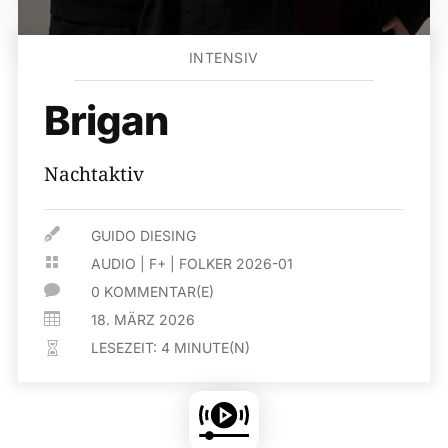
INTENSIV
Brigan
Nachtaktiv

GUIDO DIESING

AUDIO
|
F+
|
FOLKER 2026-01

0 KOMMENTAR(E)

18. MÄRZ 2026
LESEZEIT:
4
MINUTE(N)
