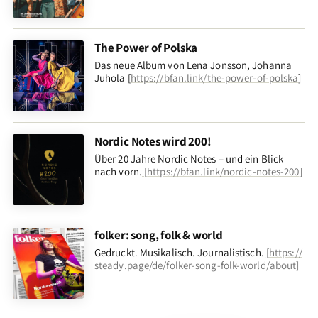
The Power of Polska
Das neue Album von Lena Jonsson, Johanna
Juhola [
https://bfan.link/the-power-of-polska
]
Nordic Notes wird 200!
Über 20 Jahre Nordic Notes – und ein Blick
nach vorn
.
[
https://bfan.link/nordic-notes-200
]
folker: song, folk & world
Gedruckt. Musikalisch. Journalistisch.
[
https://
steady.page/de/folker-song-folk-world/about
]