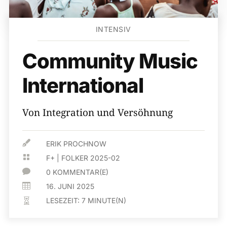
INTENSIV
Community Music
International
Von Integration und Versöhnung

ERIK PROCHNOW

F+
|
FOLKER 2025-02

0 KOMMENTAR(E)

16. JUNI 2025
LESEZEIT:
7
MINUTE(N)
