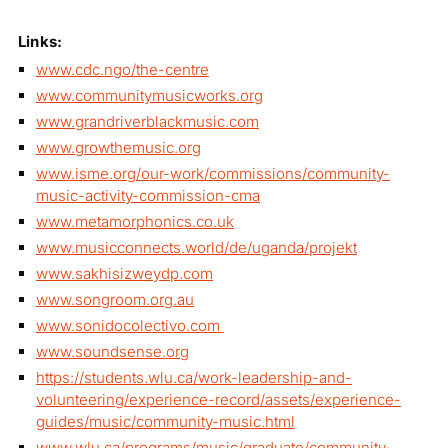
Links:
www.cdc.ngo/the-centre
www.communitymusicworks.org
www.grandriverblackmusic.com
www.growthemusic.org
www.isme.org/our-work/commissions/community-
music-activity-commission-cma
www.metamorphonics.co.uk
www.musicconnects.world/de/uganda/projekt
www.sakhisizweydp.com
www.songroom.org.au
www.sonidocolectivo.com
www.soundsense.org
https://students.wlu.ca/work-leadership-and-
volunteering/experience-record/assets/experience-
guides/music/community-music.html
www.wlu.ca/programs/music/graduate/community-