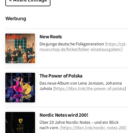
Werbung
New Roots
Die junge deutsche Folkgeneration
[
https://cpl-
musicshop.de/folker/folker-einzelausgaben/
]
The Power of Polska
Das neue Album von Lena Jonsson, Johanna
Juhola [
https://bfan.link/the-power-of-polska
]
Nordic Notes wird 200!
Über 20 Jahre Nordic Notes – und ein Blick
nach vorn
.
[
https://bfan.link/nordic-notes-200
]