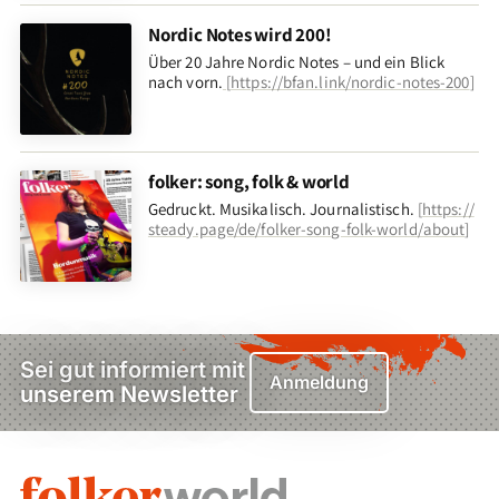
Nordic Notes wird 200!
Über 20 Jahre Nordic Notes – und ein Blick
nach vorn
.
[
https://bfan.link/nordic-notes-200
]
folker: song, folk & world
Gedruckt. Musikalisch. Journalistisch.
[
https://
steady.page/de/folker-song-folk-world/about
]
Sei gut informiert mit
Anmeldung
unserem Newsletter