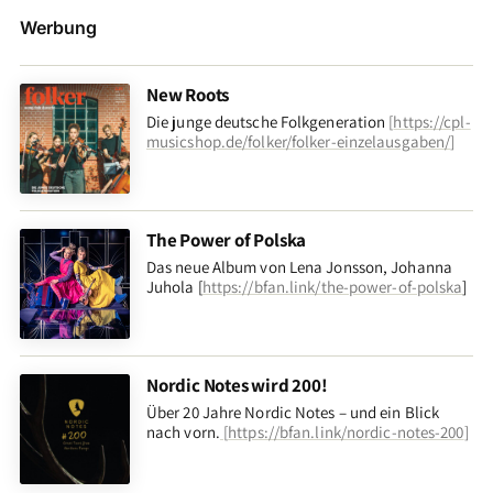
Werbung
New Roots
Die junge deutsche Folkgeneration
[
https://cpl-
musicshop.de/folker/folker-einzelausgaben/
]
The Power of Polska
Das neue Album von Lena Jonsson, Johanna
Juhola [
https://bfan.link/the-power-of-polska
]
Nordic Notes wird 200!
Über 20 Jahre Nordic Notes – und ein Blick
nach vorn
.
[
https://bfan.link/nordic-notes-200
]