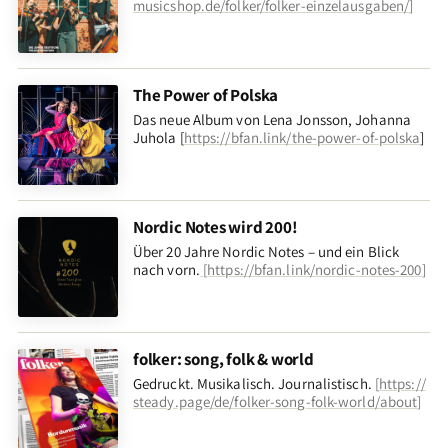
musicshop.de/folker/folker-einzelausgaben/
]
The Power of Polska
Das neue Album von Lena Jonsson, Johanna
Juhola [
https://bfan.link/the-power-of-polska
]
Nordic Notes wird 200!
Über 20 Jahre Nordic Notes – und ein Blick
nach vorn
.
[
https://bfan.link/nordic-notes-200
]
folker: song, folk & world
Gedruckt. Musikalisch. Journalistisch.
[
https://
steady.page/de/folker-song-folk-world/about
]