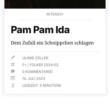
INTENSIV
Pam Pam Ida
Dem Zufall ein Schnippchen schlagen

ULRIKE ZÖLLER

F+
|
FOLKER 2024-02

0 KOMMENTAR(E)

14. JULI 2024
LESEZEIT:
4
MINUTE(N)
