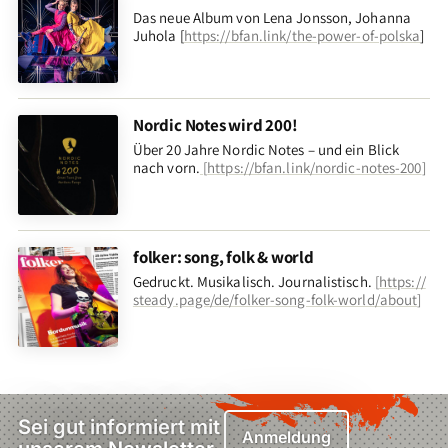
Das neue Album von Lena Jonsson, Johanna
Juhola [
https://bfan.link/the-power-of-polska
]
Nordic Notes wird 200!
Über 20 Jahre Nordic Notes – und ein Blick
nach vorn
.
[
https://bfan.link/nordic-notes-200
]
folker: song, folk & world
Gedruckt. Musikalisch. Journalistisch.
[
https://
steady.page/de/folker-song-folk-world/about
]
Sei gut informiert mit
Anmeldung