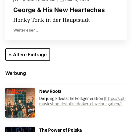
George & His New Heartaches
Honky Tonk in der Hauptstadt
Weiterlesen...
« Ältere Einträge
Werbung
New Roots
Die junge deutsche Folkgeneration
[
https://cpl-
musicshop.de/folker/folker-einzelausgaben/
]
The Power of Polska