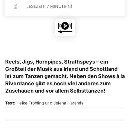
LESEZEIT:
7
MINUTE(N)

Reels, Jigs, Hornpipes, Strathspeys – ­ein
Großteil der Musik aus Irland und Schottland
ist zum Tanzen gemacht. Neben den Shows à la
Riverdance gibt es noch viel anderes zum
Zuschauen und vor allem Selbsttanzen!
Text:
H
e
ike Fröhling und Jel
e
na Ha
r
amis