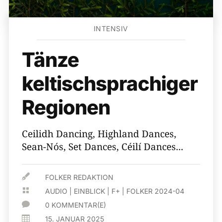
INTENSIV
Tänze
keltischsprachiger
Regionen
Ceilidh Dancing, Highland Dances,
Sean-​Nós, Set Dances, Céilí Dances...

FOLKER REDAKTION

AUDIO
|
EINBLICK
|
F+
|
FOLKER 2024-04

0 KOMMENTAR(E)

15. JANUAR 2025