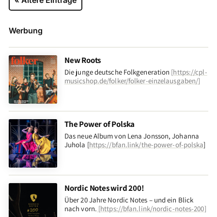
Werbung
New Roots
Die junge deutsche Folkgeneration
[
https://cpl-
musicshop.de/folker/folker-einzelausgaben/
]
The Power of Polska
Das neue Album von Lena Jonsson, Johanna
Juhola [
https://bfan.link/the-power-of-polska
]
Nordic Notes wird 200!
Über 20 Jahre Nordic Notes – und ein Blick
nach vorn
.
[
https://bfan.link/nordic-notes-200
]