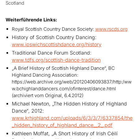
Scotland
Weiterführende Links:
Royal Scottish Country Dance Society:
www.rscds.org
History of Scottish Country Dancing:
www.ipswichscottishdance.org/history
Traditional Dance Forum Scotland
:
www.tdfs.org/scottish-dance-tradition
„A Brief History of Scottish Highland Dance“, BC
Highland Dancing Association:
https://web.archive.org/web/20120406093837/http:/ww
w.bchighlanddancers.com/ofinterest/dance.html
(archiviert vom Original, 6.4.2012)
Michael Newton, „The Hidden History of Highland
Dance“, 2012:
www.krhighland.com/uploads/6/3/3/7/6337854/the
_hidden_history_of_highland_dance__2_.pdf
Kathleen Moffat, „A Short History of Irish Céilí