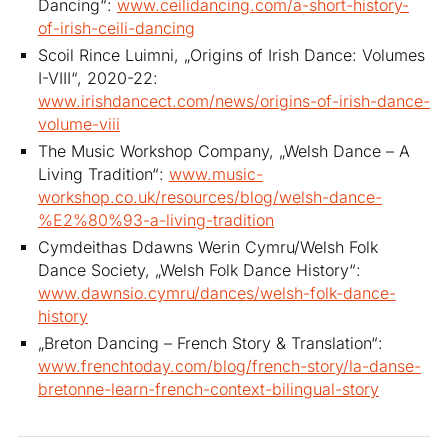
Dancing“:
www.ceilidancing.com/a-short-history-
of-irish-ceili-dancing
Scoil Rince Luimni, „Origins of Irish Dance: Volumes
I-VIII“, 2020-22:
www.irishdancect.com/news/origins-of-irish-dance-
volume-viii
The Music Workshop Company, „Welsh Dance – A
Living Tradition“:
www.music-
workshop.co.uk/resources/blog/welsh-dance-
%E2%80%93-a-living-tradition
Cymdeithas Ddawns Werin Cymru/Welsh Folk
Dance Society, „Welsh Folk Dance History“:
www.dawnsio.cymru/dances/welsh-folk-dance-
history
„Breton Dancing – French Story & Translation“:
www.frenchtoday.com/blog/french-story/la-danse-
bretonne-learn-french-context-bilingual-story