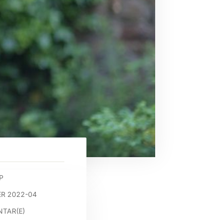
P
R 2022-04
TAR(E)