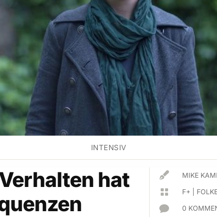
INTENSIV
Verhalten hat

MIKE KAM

F+
|
FOLKE
quenzen

0 KOMMEN