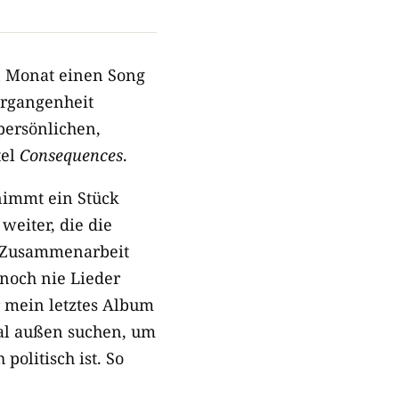
en Monat einen Song
ergangenheit
persönlichen,
tel
Consequences
.
 nimmt ein Stück
 weiter, die die
e Zusammenarbeit
noch nie Lieder
r mein letztes Album
mal außen suchen, um
politisch ist. So