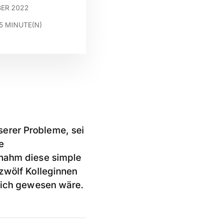
BER 2022
5
MINUTE(N)
erer Probleme, sei
e
 nahm diese simple
 zwölf Kolleginnen
glich gewesen wäre.