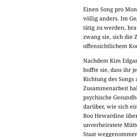
Einen Song pro Monat
völlig anders. Im G
tätig zu werden, br
zwang sie, sich die 
offensichtlichem Koo
Nachdem Kim Edgar 
hoffte sie, dass ih
Richtung des Songs a
Zusammenarbeit habe
psychische Gesundhe
darüber, wie sich e
Boo Hewardine über
unverheiratete Mütt
Staat weggenommen 