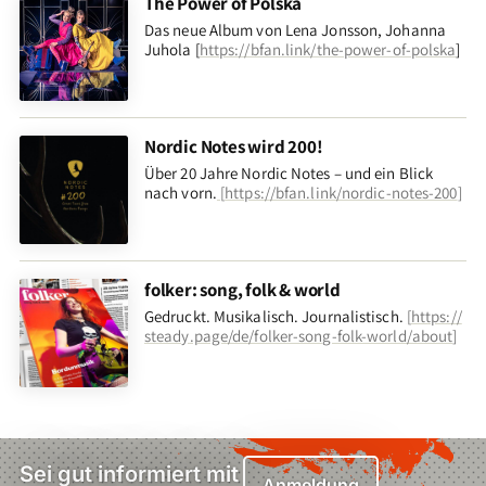
The Power of Polska
Das neue Album von Lena Jonsson, Johanna
Juhola [
https://bfan.link/the-power-of-polska
]
Nordic Notes wird 200!
Über 20 Jahre Nordic Notes – und ein Blick
nach vorn
.
[
https://bfan.link/nordic-notes-200
]
folker: song, folk & world
Gedruckt. Musikalisch. Journalistisch.
[
https://
steady.page/de/folker-song-folk-world/about
]
Sei gut informiert mit
Anmeldung