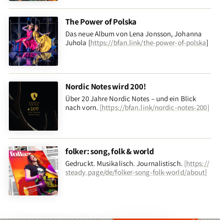
The Power of Polska
Das neue Album von Lena Jonsson, Johanna
Juhola [
https://bfan.link/the-power-of-polska
]
Nordic Notes wird 200!
Über 20 Jahre Nordic Notes – und ein Blick
nach vorn
.
[
https://bfan.link/nordic-notes-200
]
folker: song, folk & world
Gedruckt. Musikalisch. Journalistisch.
[
https://
steady.page/de/folker-song-folk-world/about
]