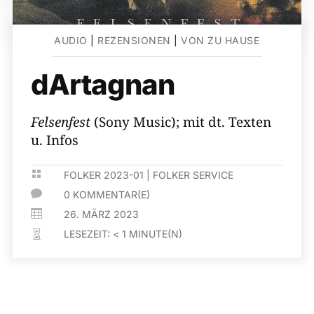
AUDIO
|
REZENSIONEN
|
VON ZU HAUSE
dArtagnan
Felsenfest
(Sony Music); mit dt. Texten
u. Infos

FOLKER 2023-01
|
FOLKER SERVICE

0 KOMMENTAR(E)

26. MÄRZ 2023
LESEZEIT:
< 1
MINUTE(N)
