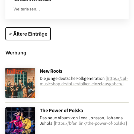
Weiterlesen...
« Ältere Einträge
Werbung
New Roots
Die junge deutsche Folkgeneration
[
https://cpl-
musicshop.de/folker/folker-einzelausgaben/
]
The Power of Polska
Das neue Album von Lena Jonsson, Johanna
Juhola [
https://bfan.link/the-power-of-polska
]