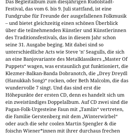
Das Begleitalbum zum diesjährigen Rudolstadt-
Festival, das vom 6. bis 9. Juli stattfand, ist eine
Fundgrube für Freunde der ausgefallenen Folkmusik
– und bietet gleichzeitig einen schönen Überblick
über die teilnehmenden Künstler und Künstlerinnen
des Traditionsfestivals, das in diesem Jahr schon
seine 31. Ausgabe beging. Mit dabei sind so
unterschiedliche Acts wie Steve ’n’ Seagulls, die sich
an eine Banjovariante des Metalklassikers „Master Of
Puppets“ wagen, was erstaunlich gut funktioniert, die
Klezmer-Balkan-Banda Dobranotch, die „Drey Dreydl
(Hanukkah Song)“ rocken, oder Beth Malcolm, die das
wundervolle 7 singt. Und das sind erst die
Höhepunkte der ersten CD, denn es handelt sich um
ein zweistündiges Doppelalbum. Auf CD zwei sind die
Pagan-Folk-Urgesteine Faun mit „Tamlin“ vertreten,
die Familie Gerstenberg mit dem „Winterwirbel“
oder auch die sehr coolen Martin Spengler & die
foischn Wiener*innen mit ihrer durchaus frechen