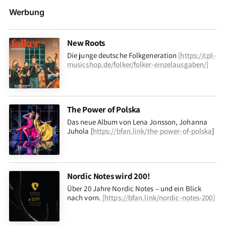
Werbung
New Roots
Die junge deutsche Folkgeneration
[
https://cpl-
musicshop.de/folker/folker-einzelausgaben/
]
The Power of Polska
Das neue Album von Lena Jonsson, Johanna
Juhola [
https://bfan.link/the-power-of-polska
]
Nordic Notes wird 200!
Über 20 Jahre Nordic Notes – und ein Blick
nach vorn
.
[
https://bfan.link/nordic-notes-200
]