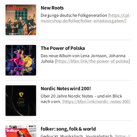
New Roots
Die junge deutsche Folkgeneration
[
https://cpl-
musicshop.de/folker/folker-einzelausgaben/
]
The Power of Polska
Das neue Album von Lena Jonsson, Johanna
Juhola [
https://bfan.link/the-power-of-polska
]
Nordic Notes wird 200!
Über 20 Jahre Nordic Notes – und ein Blick
nach vorn
.
[
https://bfan.link/nordic-notes-200
]
folker: song, folk & world
Gedruckt. Musikalisch. Journalistisch.
[
https://