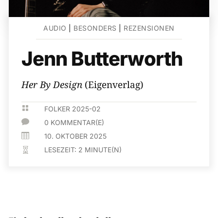
AUDIO
|
BESONDERS
|
REZENSIONEN
Jenn Butterworth
Her By Design
(Eigenverlag)

FOLKER 2025-02

0 KOMMENTAR(E)

10. OKTOBER 2025
LESEZEIT:
2
MINUTE(N)
