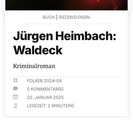
BUCH
|
REZENSIONEN
Jürgen Heimbach:
Waldeck
Kriminalroman

FOLKER 2024-04

0 KOMMENTAR(E)

22. JANUAR 2025
LESEZEIT:
2
MINUTE(N)
