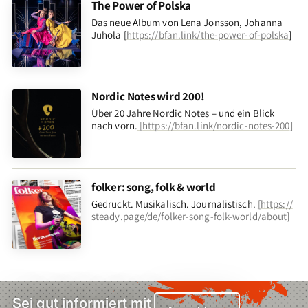
The Power of Polska
Das neue Album von Lena Jonsson, Johanna
Juhola [
https://bfan.link/the-power-of-polska
]
Nordic Notes wird 200!
Über 20 Jahre Nordic Notes – und ein Blick
nach vorn
.
[
https://bfan.link/nordic-notes-200
]
folker: song, folk & world
Gedruckt. Musikalisch. Journalistisch.
[
https://
steady.page/de/folker-song-folk-world/about
]
Sei gut informiert mit