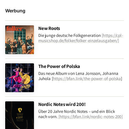
Werbung
New Roots
Die junge deutsche Folkgeneration
[
https://cpl-
musicshop.de/folker/folker-einzelausgaben/
]
The Power of Polska
Das neue Album von Lena Jonsson, Johanna
Juhola [
https://bfan.link/the-power-of-polska
]
Nordic Notes wird 200!
Über 20 Jahre Nordic Notes – und ein Blick
nach vorn
.
[
https://bfan.link/nordic-notes-200
]