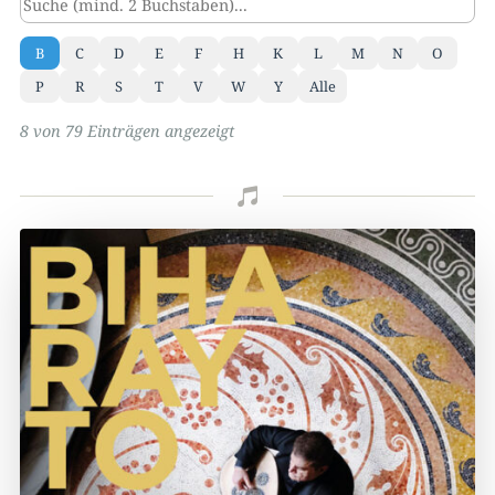
B
C
D
E
F
H
K
L
M
N
O
P
R
S
T
V
W
Y
Alle
8 von 79 Einträgen angezeigt
