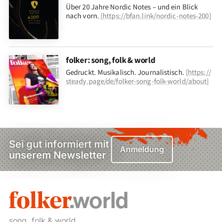
Über 20 Jahre Nordic Notes – und ein Blick
nach vorn
.
[
https://bfan.link/nordic-notes-200
]
folker: song, folk & world
Gedruckt. Musikalisch. Journalistisch.
[
https://
steady.page/de/folker-song-folk-world/about
]
Sei gut informiert mit
Anmeldung
unserem Newsletter
song, folk & world