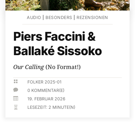
AUDIO
|
BESONDERS
|
REZENSIONEN
Piers Faccini &
Ballaké Sissoko
Our Calling
(No Format!)

FOLKER 2025-01

0 KOMMENTAR(E)

19. FEBRUAR 2026
LESEZEIT:
2
MINUTE(N)
