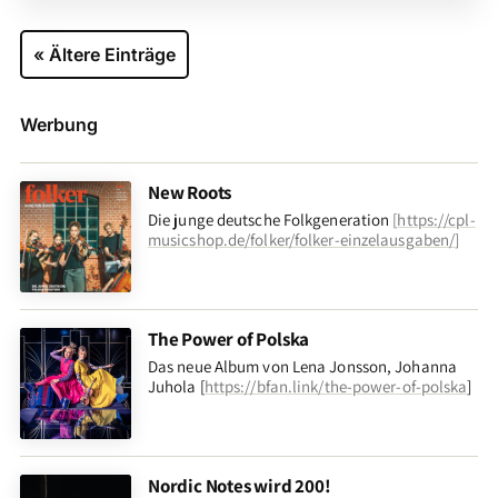
« Ältere Einträge
Werbung
New Roots
Die junge deutsche Folkgeneration
[
https://cpl-
musicshop.de/folker/folker-einzelausgaben/
]
The Power of Polska
Das neue Album von Lena Jonsson, Johanna
Juhola [
https://bfan.link/the-power-of-polska
]
Nordic Notes wird 200!